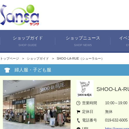
ショップガイド
ショップニュース
イベ
SHOP GUIDE
SHOP NEWS
E
トップページ
ショップガイド
SHOO-LA-RUE（シューラルー）
婦人服・子ども服
SHOO-LA
営業時間
10:00～19:00
定休日
無休
電話番号
019-632-6005
URL
http://www.wor